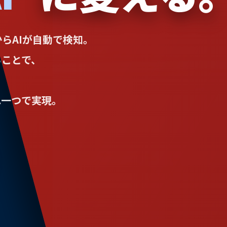
らAIが自動で検知。
ることで、
れ一つで実現。