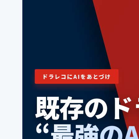
ドラレコにAIをあとづけ
既存のド
“最強のA